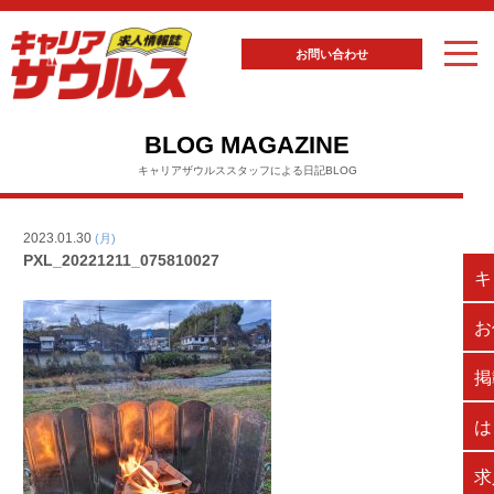
お問い合わせ
BLOG MAGAZINE
キャリアザウルススタッフによる日記BLOG
2023.01.30
(月)
PXL_20221211_075810027
キ
お
掲
は
求