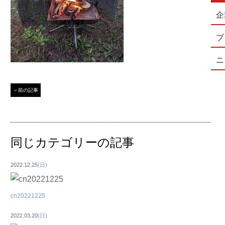
企
ブ
ニ
＜前の記事
同じカテゴリーの記事
2022.12.25
(日)
cn20221225
2022.03.20
(日)