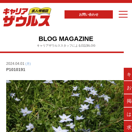
お問い合わせ
BLOG MAGAZINE
キャリアザウルススタッフによる日記BLOG
2024.04.01
(月)
P1010191
キ
お
掲
は
求