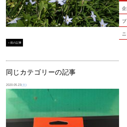
企
ブ
ニ
＜前の記事
同じカテゴリーの記事
2020.05.23
(土)