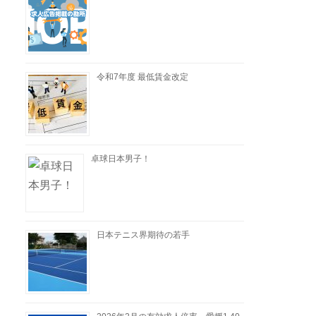
令和7年度 最低賃金改定
卓球日本男子！
日本テニス界期待の若手