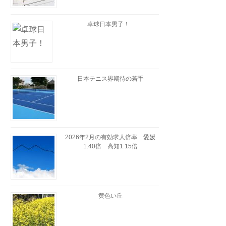
卓球日本男子！
日本テニス界期待の若手
2026年2月の有効求人倍率 愛媛
1.40倍 高知1.15倍
黄色い丘