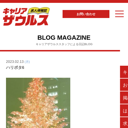
お問い合わせ
BLOG MAGAZINE
キャリアザウルススタッフによる日記BLOG
2023.02.13
(月)
ハリポタ6
キ
お
掲
は
求