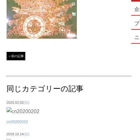
企
ブ
ニ
＜前の記事
同じカテゴリーの記事
2020.02.02
(日)
cn20200202
2018.10.14
(日)