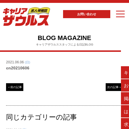
お問い合わせ
BLOG MAGAZINE
キャリアザウルススタッフによる日記BLOG
2021.06.06
(日)
cn20210606
キ
お
＜前の記事
次の記事＞
掲
は
同じカテゴリーの記事
求