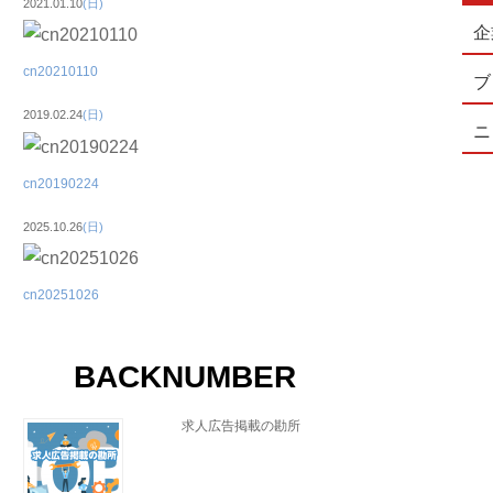
2021.01.10
(日)
企
cn20210110
ブ
2019.02.24
(日)
ニ
cn20190224
2025.10.26
(日)
cn20251026
BACKNUMBER
求人広告掲載の勘所