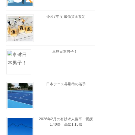
令和7年度 最低賃金改定
卓球日本男子！
日本テニス界期待の若手
2026年2月の有効求人倍率 愛媛
1.40倍 高知1.15倍