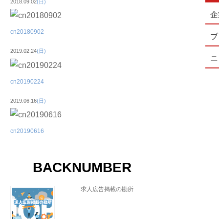
2018.09.02
(日)
企
cn20180902
ブ
2019.02.24
(日)
ニ
cn20190224
2019.06.16
(日)
cn20190616
BACKNUMBER
求人広告掲載の勘所