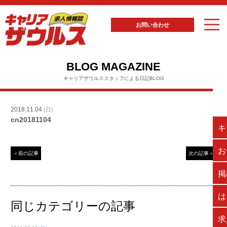
お問い合わせ
BLOG MAGAZINE
キャリアザウルススタッフによる日記BLOG
2018.11.04
(日)
cn20181104
キ
お
＜前の記事
次の記事＞
掲
は
同じカテゴリーの記事
求