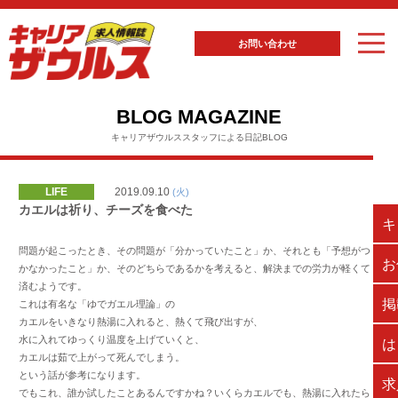
お問い合わせ
BLOG MAGAZINE
キャリアザウルススタッフによる日記BLOG
LIFE
2019.09.10
(火)
カエルは祈り、チーズを食べた
キ
問題が起こったとき、その問題が「分かっていたこと」か、それとも「予想がつ
お
かなかったこと」か、そのどちらであるかを考えると、解決までの労力が軽くて
済むようです。
掲
これは有名な「ゆでガエル理論」の
カエルをいきなり熱湯に入れると、熱くて飛び出すが、
は
水に入れてゆっくり温度を上げていくと、
カエルは茹で上がって死んでしまう。
という話が参考になります。
求
でもこれ、誰か試したことあるんですかね？いくらカエルでも、熱湯に入れたら