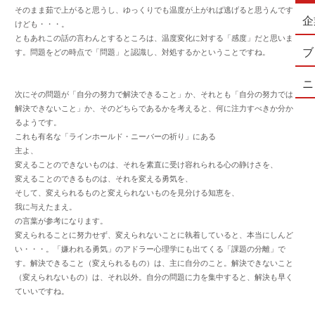
そのまま茹で上がると思うし、ゆっくりでも温度が上がれば逃げると思うんです
企
けども・・・。
ともあれこの話の言わんとするところは、温度変化に対する「感度」だと思いま
ブ
す。問題をどの時点で「問題」と認識し、対処するかということですね。
ニ
次にその問題が「自分の努力で解決できること」か、それとも「自分の努力では
解決できないこと」か、そのどちらであるかを考えると、何に注力すべきか分か
るようです。
これも有名な「ラインホールド・ニーバーの祈り」にある
主よ、
変えることのできないものは、それを素直に受け容れられる心の静けさを、
変えることのできるものは、それを変える勇気を、
そして、変えられるものと変えられないものを見分ける知恵を、
我に与えたまえ。
の言葉が参考になります。
変えられることに努力せず、変えられないことに執着していると、本当にしんど
い・・・。「嫌われる勇気」のアドラー心理学にも出てくる「課題の分離」で
す。解決できること（変えられるもの）は、主に自分のこと。解決できないこと
（変えられないもの）は、それ以外。自分の問題に力を集中すると、解決も早く
ていいですね。