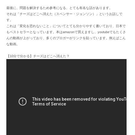
最後に、問題を解決するため参考になる、とても有名な話があります。
それは「チーズはどこへ消えた（スペンサー・ジョンソン）」というお話しで
す。
これは「変化を恐れないこと」についてとても分かりやすく書いており、日本で
もベストセラーとなっています。本はamazonで買えますし、youtubeでもたくさ
んの動画が上がっており、多くのブロガーがリンクを貼っています。例えばこん
な動画。
【10分で分かる】チーズはどこへ消えた？