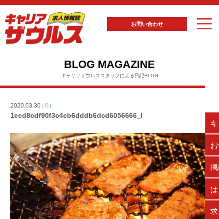
お問い合わせ
BLOG MAGAZINE
キャリアザウルススタッフによる日記BLOG
2020.03.30
(月)
1eed8cdf90f3c4eb6dddb6dcd6056666_l
キ
お
掲
は
求