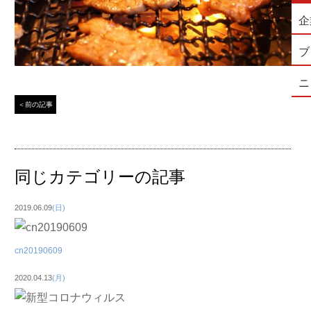
企
ブ
ニ
＜前の記事
同じカテゴリーの記事
2019.06.09
(日)
cn20190609
2020.04.13
(月)