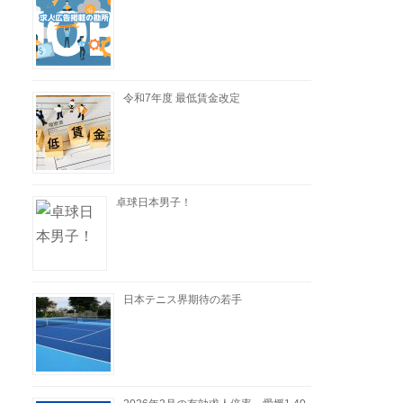
令和7年度 最低賃金改定
卓球日本男子！
日本テニス界期待の若手