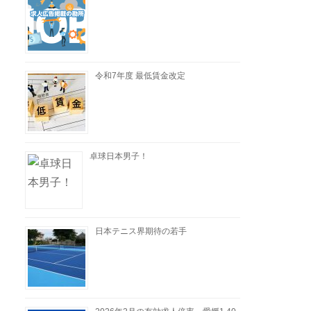
令和7年度 最低賃金改定
卓球日本男子！
日本テニス界期待の若手