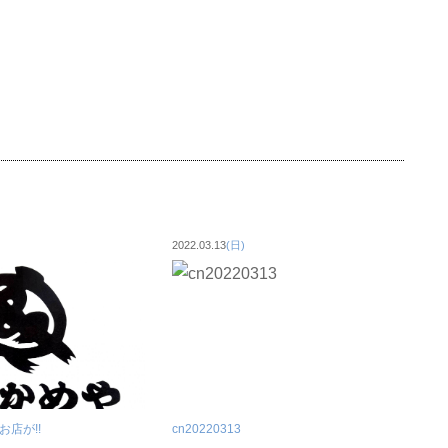
2022.03.13
(日)
お店が!!
cn20220313