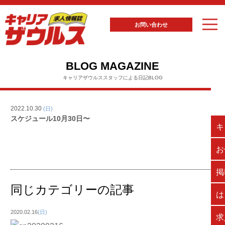
お問い合わせ
BLOG MAGAZINE
キャリアザウルススタッフによる日記BLOG
2022.10.30
(日)
スケジュール10月30日〜
キ
お
掲
同じカテゴリーの記事
は
2020.02.16
(日)
求