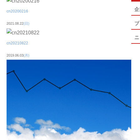
企
cn20200216
ブ
2021.08.22
(日)
ニ
cn20210822
2019.06.03
(月)