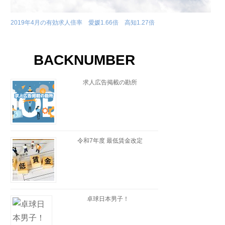
2019年4月の有効求人倍率 愛媛1.66倍 高知1.27倍
BACKNUMBER
求人広告掲載の勘所
令和7年度 最低賃金改定
卓球日本男子！