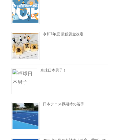
令和7年度 最低賃金改定
卓球日本男子！
日本テニス界期待の若手