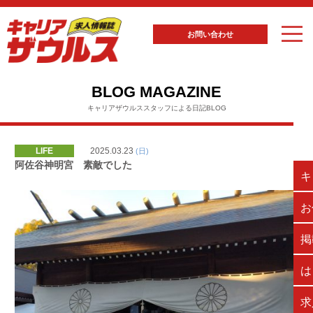
お問い合わせ
BLOG MAGAZINE
キャリアザウルススタッフによる日記BLOG
LIFE
2025.03.23
(日)
阿佐谷神明宮 素敵でした
キ
お
掲
は
求