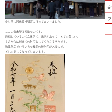
企
ブ
少し前に阿佐谷神明宮に行ってまいりました。
ニ
ここの御朱印は素敵なのです。
刺繍しているので立体的で、光沢があって、とても美しい。
３月からは郵送での対応もしてくださるそうです。
数量限定でいろいろな種類の御朱印があるので、
どれも欲しくなってしまいます。