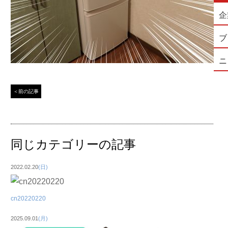
企
ブ
ニ
＜前の記事
同じカテゴリーの記事
2022.02.20
(日)
cn20220220
2025.09.01
(月)