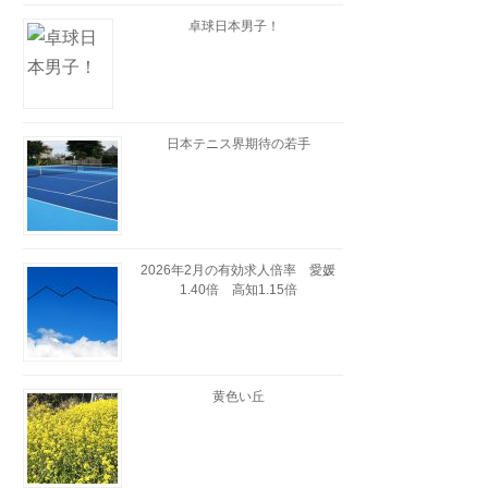
卓球日本男子！
日本テニス界期待の若手
2026年2月の有効求人倍率 愛媛
1.40倍 高知1.15倍
黄色い丘