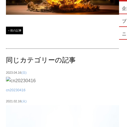
企
ブ
＜前の記事
ニ
同じカテゴリーの記事
2023.04.16
(日)
cn20230416
2021.02.16
(火)