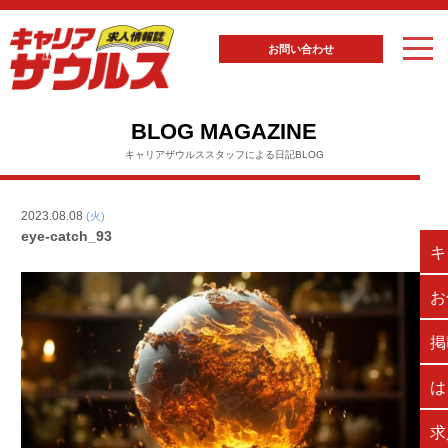
お問い合わせ
BLOG MAGAZINE
キャリアザウルススタッフによる日記BLOG
2023.08.08
(火)
eye-catch_93
キ
お
掲
は
求