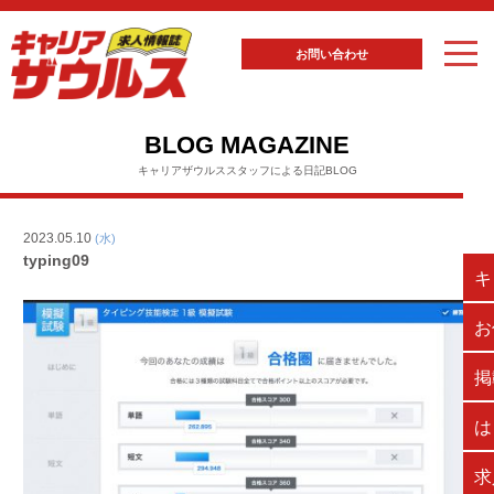
お問い合わせ
BLOG MAGAZINE
キャリアザウルススタッフによる日記BLOG
2023.05.10
(水)
typing09
キ
お
掲
は
求