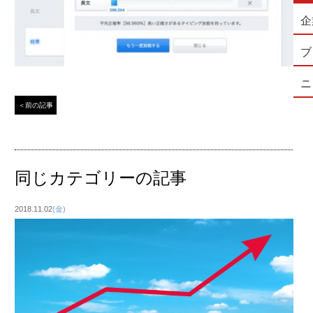
企
ブ
ニ
＜前の記事
同じカテゴリーの記事
2018.11.02
(金)