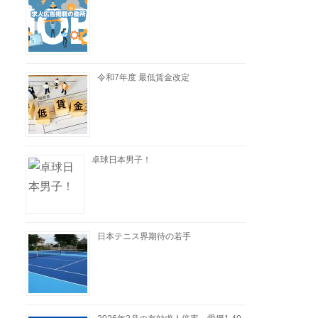
令和7年度 最低賃金改定
卓球日本男子！
日本テニス界期待の若手