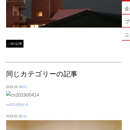
企
ブ
ニ
＜前の記事
同じカテゴリーの記事
2019.04.14
(日)
cn201900414
2019.02.20
(水)