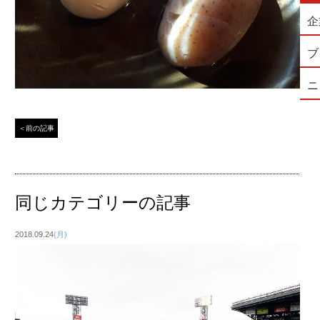
企
ブ
ニ
＜前の記事
同じカテゴリーの記事
2018.09.24
(月)