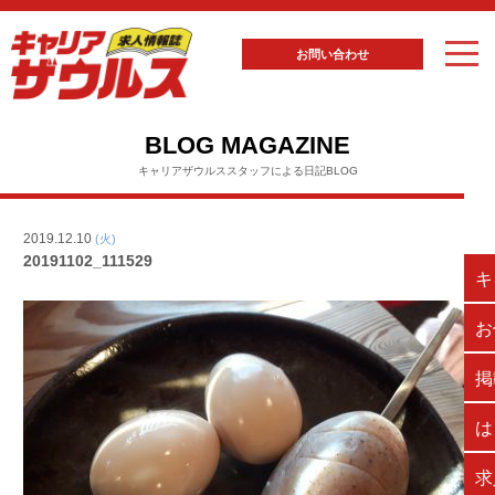
お問い合わせ
BLOG MAGAZINE
キャリアザウルススタッフによる日記BLOG
2019.12.10
(火)
20191102_111529
キ
お
掲
は
求