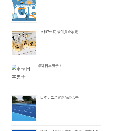
令和7年度 最低賃金改定
卓球日本男子！
日本テニス界期待の若手