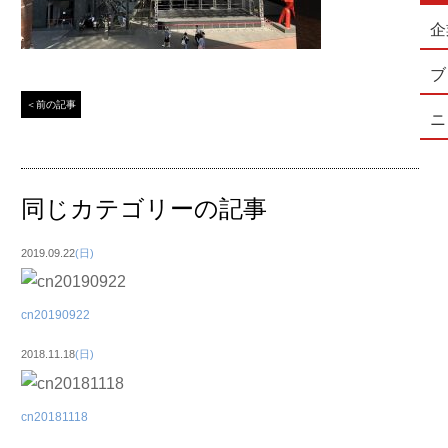
企
ブ
＜前の記事
ニ
同じカテゴリーの記事
2019.09.22
(日)
cn20190922
2018.11.18
(日)
cn20181118