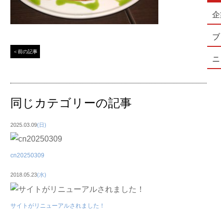
企
ブ
＜前の記事
ニ
同じカテゴリーの記事
2025.03.09
(日)
cn20250309
2018.05.23
(水)
サイトがリニューアルされました！